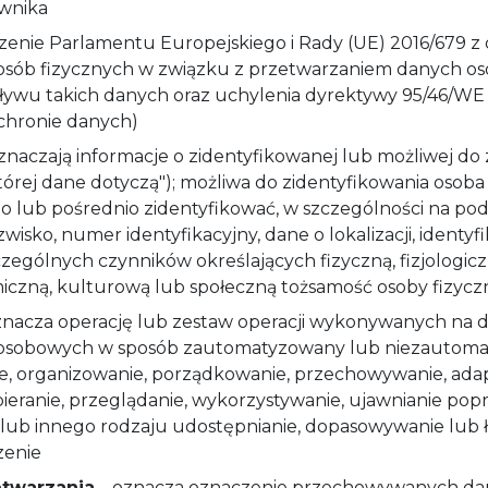
wnika
enie Parlamentu Europejskiego i Rady (UE) 2016/679 z dn
osób fizycznych w związku z przetwarzaniem danych os
ywu takich danych oraz uchylenia dyrektywy 95/46/WE
chronie danych)
znaczają informacje o zidentyfikowanej lub możliwej do 
której dane dotyczą"); możliwa do zidentyfikowania osoba
 lub pośrednio zidentyfikować, w szczególności na pods
azwisko, numer identyfikacyjny, dane o lokalizacji, identy
czególnych czynników określających fizyczną, fizjologic
iczną, kulturową lub społeczną tożsamość osoby fizycz
znacza operację lub zestaw operacji wykonywanych na
osobowych w sposób zautomatyzowany lub niezautomat
nie, organizowanie, porządkowanie, przechowywanie, ad
eranie, przeglądanie, wykorzystywanie, ujawnianie popr
lub innego rodzaju udostępnianie, dopasowywanie lub łą
zenie
etwarzania
– oznacza oznaczenie przechowywanych da