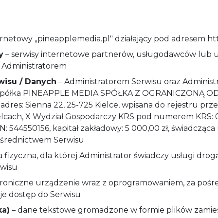
ernetowy „pineapplemedia.pl" działający pod adresem htt
y
– serwisy internetowe partnerów, usługodawców lub 
 Administratorem
wisu / Danych
– Administratorem Serwisu oraz Administ
est spółka PINEAPPLE MEDIA SPÓŁKA Z OGRANICZONĄ 
, adres: Sienna 22, 25-725 Kielce, wpisana do rejestru pr
lcach, X Wydział Gospodarczy KRS pod numerem KRS: 0
544550156, kapitał zakładowy: 5 000,00 zł, świadcząca 
ośrednictwem Serwisu
 fizyczna, dla której Administrator świadczy usługi drog
wisu
troniczne urządzenie wraz z oprogramowaniem, za poś
e dostęp do Serwisu
ka)
– dane tekstowe gromadzone w formie plików zamie