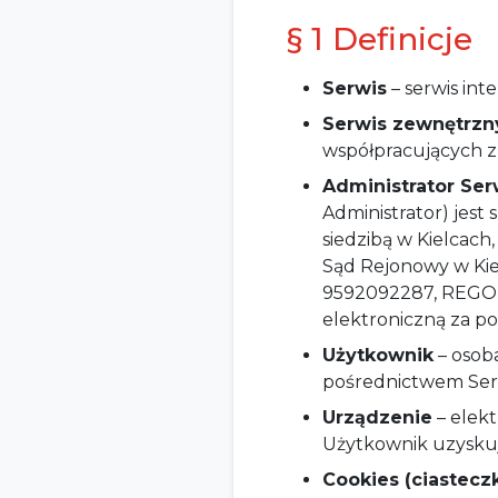
§ 1 Definicje
Serwis
– serwis int
Serwis zewnętrzn
współpracujących z
Administrator Ser
Administrator) j
siedzibą w Kielcach
Sąd Rejonowy w Kie
9592092287, REGON: 
elektroniczną za p
Użytkownik
– osoba
pośrednictwem Ser
Urządzenie
– elek
Użytkownik uzyskuj
Cookies (ciastecz