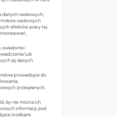
a danych osobowych,
zynników osobowych
cych efektów pracy tej
ainteresowań,
, świadome i
świadczenia lub
cych jej danych
eństwa prowadzące do
ikowania,
bowych przesyłanych,
b, by nie można ich
tkowych informacji, pod
bjęte środkami