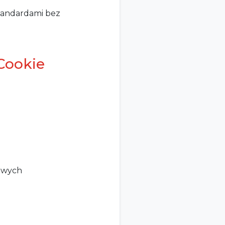
standardami bez
 Cookie
iowych