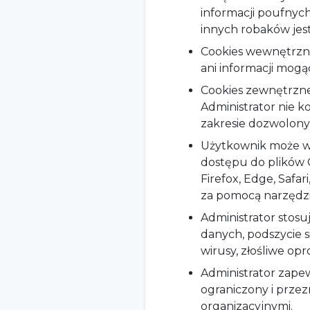
informacji poufnych
innych robaków jest
Cookies wewnętrzne 
ani informacji mog
Cookies zewnętrzn
Administrator nie k
zakresie dozwolon
Użytkownik może w
dostępu do plików 
Firefox, Edge, Safar
za pomocą narzędzi
Administrator stosu
danych, podszycie s
wirusy, złośliwe op
Administrator zape
ograniczony i przez
organizacyjnymi.