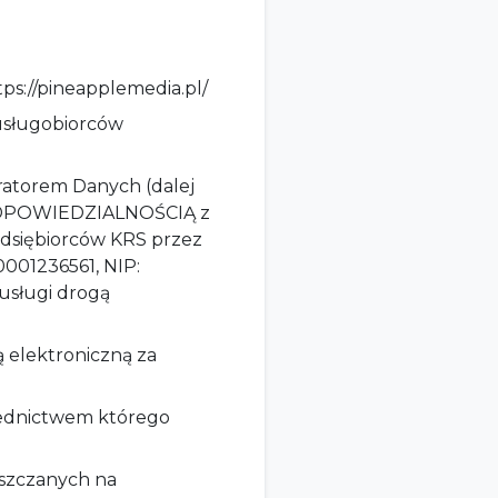
ps://pineapplemedia.pl/
usługobiorców
ratorem Danych (dalej
ODPOWIEDZIALNOŚCIĄ z
zedsiębiorców KRS przez
001236561, NIP:
usługi drogą
ą elektroniczną za
rednictwem którego
szczanych na