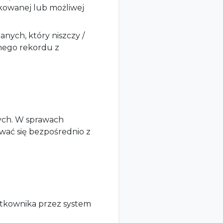
ikowanej lub możliwej
nych, który niszczy /
anego rekordu z
nych. W sprawach
wać się bezpośrednio z
ytkownika przez system