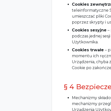
Cookies zewnętrz
teleinformatyczne 
umieszczać pliki C
poprzez skrypty i u
Cookies sesyjne
– 
podczas jednej sesj
Użytkownika.
Cookies trwałe
– p
momentu ich ręczne
Urządzenia, chyba 
Cookie po zakończen
§ 4 Bezpiecz
Mechanizmy składo
mechanizmy przeglą
Urządzenia Użytkow