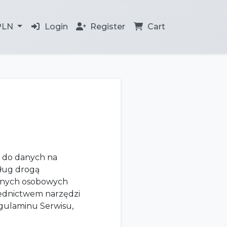
PLN
Login
Register
Cart
u do danych na
sług drogą
danych osobowych
rednictwem narzędzi
egulaminu Serwisu,