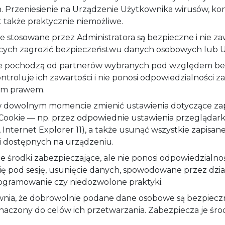
. Przeniesienie na Urządzenie Użytkownika wirusów, koni
 także praktycznie niemożliwe.
stosowane przez Administratora są bezpieczne i nie zawi
ących zagrozić bezpieczeństwu danych osobowych lub U
e pochodzą od partnerów wybranych pod względem bez
ontroluje ich zawartości i nie ponosi odpowiedzialności z
ym prawem.
 dowolnym momencie zmienić ustawienia dotyczące zap
Cookie — np. przez odpowiednie ustawienia przeglądark
i, Internet Explorer 11), a także usunąć wszystkie zapisan
 dostępnych na urządzeniu.
je środki zabezpieczające, ale nie ponosi odpowiedzialn
ię pod sesję, usunięcie danych, spowodowane przez dzia
rogramowanie czy niedozwolone praktyki.
wnia, że dobrowolnie podane dane osobowe są bezpieczn
naczony do celów ich przetwarzania. Zabezpiecza je śro