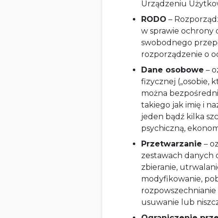
Urządzeniu Użytko
RODO
– Rozporządz
w sprawie ochrony 
swobodnego przepł
rozporządzenie o o
Dane osobowe
– o
fizycznej („osobie, 
można bezpośrednio
takiego jak imię i n
jeden bądź kilka sz
psychiczną, ekonom
Przetwarzanie
– o
zestawach danych 
zbieranie, utrwala
modyfikowanie, pobi
rozpowszechnianie 
usuwanie lub niszc
Ograniczenie prz