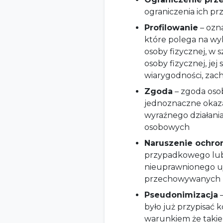
ograniczenia ich pr
Profilowanie
– ozn
które polega na w
osoby fizycznej, w 
osoby fizycznej, jej
wiarygodności, zach
Zgoda
– zgoda osob
jednoznaczne okazan
wyraźnego działani
osobowych
Naruszenie ochr
przypadkowego lub 
nieuprawnionego u
przechowywanych l
Pseudonimizacja
–
było już przypisać 
warunkiem że takie