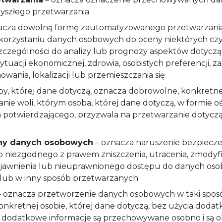
zyszłego przetwarzania
acza dowolną formę zautomatyzowanego przetwarzani
ykorzystaniu danych osobowych do oceny niektórych c
szczególności do analizy lub prognozy aspektów dotyczą
 sytuacji ekonomicznej, zdrowia, osobistych preferencji, z
owania, lokalizacji lub przemieszczania się
y, której dane dotyczą, oznacza dobrowolne, konkretne
ie woli, którym osoba, której dane dotyczą, w formie o
a potwierdzającego, przyzwala na przetwarzanie dotyczą
ony danych osobowych
– oznacza naruszenie bezpiecz
niezgodnego z prawem zniszczenia, utracenia, zmodyf
jawnienia lub nieuprawnionego dostępu do danych oso
ub w inny sposób przetwarzanych
 oznacza przetworzenie danych osobowych w taki sposó
konkretnej osobie, której dane dotyczą, bez użycia doda
 dodatkowe informacje są przechowywane osobno i są o