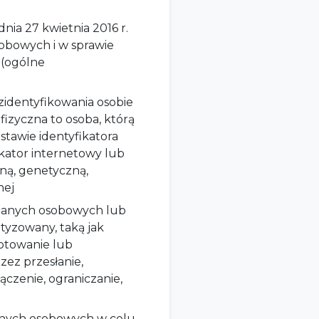
ia 27 kwietnia 2016 r.
obowych i w sprawie
 (ogólne
zidentyfikowania osobie
 fizyczna to osoba, którą
tawie identyfikatora
fikator internetowy lub
zną, genetyczną,
nej
 danych osobowych lub
yzowany, taką jak
aptowanie lub
zez przesłanie,
czenie, ograniczanie,
nych osobowych w celu