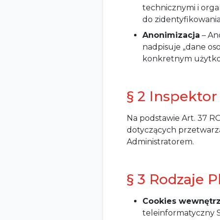
technicznymi i orga
do zidentyfikowania
Anonimizacja
– Ano
nadpisuje „dane os
konkretnym użytkow
§ 2 Inspekto
Na podstawie Art. 37 R
dotyczących przetwarza
Administratorem.
§ 3 Rodzaje 
Cookies wewnętr
teleinformatyczny 