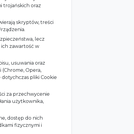
 trojańskich oraz
erają skryptów, treści
rządzenia.
pieczeństwa, lecz
a ich zawartość w
isu, usuwania oraz
i (Chrome, Opera,
e dotychczas pliki Cookie
ości za przechwycenie
łania użytkownika,
e, dostęp do nich
dkami fizycznymi i