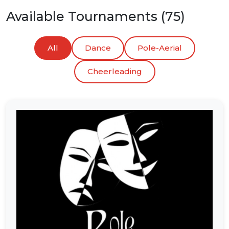
Available Tournaments (
75
)
All
Dance
Pole-Aerial
Cheerleading