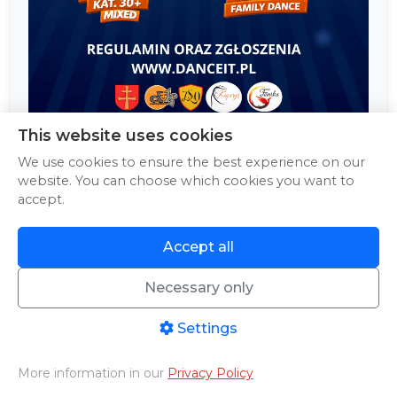
This website uses cookies
We use cookies to ensure the best experience on our
Ogólnopolskie Konfrontacje
website. You can choose which cookies you want to
Zespołów Tanecznych w
accept.
Małogoszczu 2026
Accept all
25.04.2026 - 26.04.2026
Necessary only
Settings
More information in our
Privacy Policy
Home
PHOTO/VIDEO
Livestreams
Aftermovies
Cart
Menu